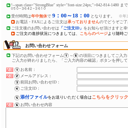
!--span class="StrongBlue" style="font-size:24px;">042-8
9：00～18：00
受付時間は
年中無休
で
となります。
※年
お電話・FAXによるご注文は
承っておりません
のでどうぞご了
ご注文後のお問い合わせは
「ご注文
ID
」
をお知らせ頂けますと幸
ご注文の進捗状況につきましては、
こちらのページ
より随時ご
お問い合わせフォーム
下記のお問い合わせフォーム
～
の項目につきましてご入力
ご入力が終わりましたら、「ご入力内容の確認」ボタンを押して
お名前：
必須
メールアドレス：
必須
前回お問い合わせID：
ご注文ID：
添付ファイル
こちらをクリッ
をお送りいただく場合は
お問い合わせ内容
必須