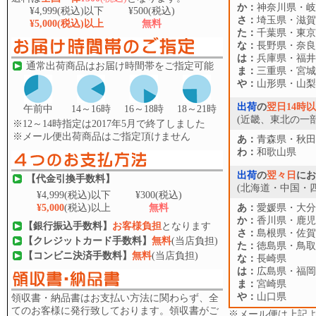
か：
神奈川県・岐
¥4,999
(税込)以下
¥500
(税込)
さ：
埼玉県・滋賀
¥5,000
(税込)以上
無料
た：
千葉県・東京
な：
長野県・奈良
は：
兵庫県・福井
通常出荷商品はお届け時間帯をご指定可能
ま：
三重県・宮城
や：
山形県・山梨
出荷
の
翌日14時
午前中
14～16時
16～18時
18～21時
(近畿、東北の一部
※12～14時指定は2017年5月で終了しました
※メール便出荷商品はご指定頂けません
あ：
青森県・秋田
わ：
和歌山県
出荷
の
翌々日
にお
【代金引換手数料】
(北海道・中国・
¥4,999
(税込)以下
¥300
(税込)
¥5,000
(税込)以上
無料
あ：
愛媛県・大分
か：
香川県・鹿児
【銀行振込手数料】
お客様負担
となります
さ：
島根県・佐賀
【クレジットカード手数料】
無料
(当店負担)
た：
徳島県・鳥取
【コンビニ決済手数料】
無料
(当店負担)
な：
長崎県
は：
広島県・福岡
ま：
宮崎県
や：
山口県
領収書・納品書はお支払い方法に関わらず、全
てのお客様に発行致しております。領収書がご
※メール便は上記よ