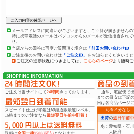
メールアドレスに間違いがございますと、ご回答が届きませんの
特に携帯電話のメールはパソコンからのメールが受信拒否されて
せ。
当店からの回答に再度ご質問頂く場合は
「前回お問い合わせID」
ご注文後のお問い合わせは
「ご注文
ID
」
をお知らせくださいませ
ご注文の進捗状況につきましては、
こちらのページ
より随時ご
ご注文は当サイトにて
24時間
承っております。
通常、宅配便で出
までの目安は下記
日は各商品ページ
到着区分なし
スピード手仕上げ印鑑は印鑑通販最速レベル。
16時までのご注文なら
最短翌日午前中到着！
出荷
の
翌日午前中
あ：
愛知県・石川
大阪府
送料は
全国一律
¥500
(税込)
となります。