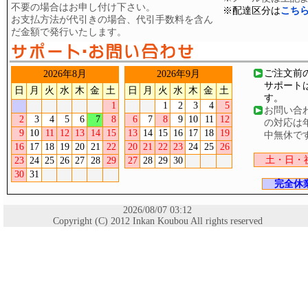
不要の場合はお申し付け下さい。
※配達区分は
こち
お支払方法が代引きの場合、代引手数料を含ん
だ金額で発行いたします。
ご注文前
2026年8月
2026年9月
サポート
日
月
火
水
木
金
土
日
月
火
水
木
金
土
す。
1
1
2
3
4
5
お問い合
2
3
4
5
6
7
8
6
7
8
9
10
11
12
の対応は
9
10
11
12
13
14
15
13
14
15
16
17
18
19
中無休で
16
17
18
19
20
21
22
20
21
22
23
24
25
26
土・日・
23
24
25
26
27
28
29
27
28
29
30
30
31
完全休
2026/08/07 03:12
Copyright (C) 2012 Inkan Koubou All rights reserved