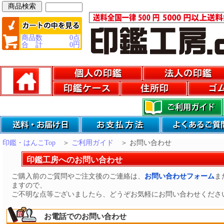
商品数
0
点
合 計
0
円
印鑑・はんこTop
＞
ご利用ガイド
＞
お問い合わせ
印鑑工房へのお問い合わせ
ご購入前のご質問やご注文後のご連絡は、
お問い合わせフォーム
ま
ますので、
ご不明な点等ございましたら、どうぞお気軽にお問い合わせくださ
お電話でのお問い合わせ