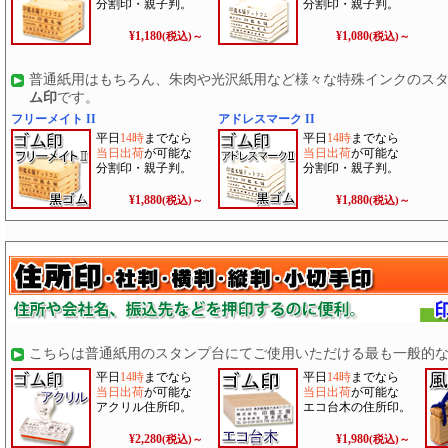
分割印・親子判。
分割印・親子判。
¥1,180
¥1,080
(税込)～
(税込)～
普通紙用はもちろん、朱肉や光沢紙用など様々な特殊インクのス
ム印
です。
フリーメイト II
アドレスマーク II
平日
14時
までなら
平日
14時
までなら
当日出荷
が可能な
当日出荷
が可能な
分割印・親子判。
分割印・親子判。
¥1,880
¥1,880
(税込)～
(税込)～
こちらは普通紙用のスタンプ台にてご使用いただける最も一般的
平日
14時
までなら
平日
14時
までなら
当日出荷
が可能な
当日出荷
が可能な
アクリル住所印。
エコ台木の住所印。
¥2,280
¥1,980
(税込)～
(税込)～