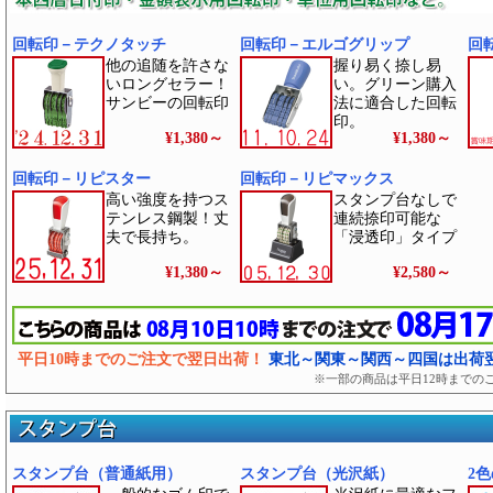
回転印－テクノタッチ
回転印－エルゴグリップ
回
他の追随を許さな
握り易く捺し易
いロングセラー！
い。グリーン購入
サンビーの回転印
法に適合した回転
印。
¥1,380
～
¥1,380
～
回転印－リピスター
回転印－リピマックス
高い強度を持つス
スタンプ台なしで
テンレス鋼製！丈
連続捺印可能な
夫で長持ち。
「浸透印」タイプ
¥1,380
～
¥2,580
～
平日10時までのご注文で翌日出荷！
東北～関東～関西～四国は出荷
※一部の商品は平日12時までの
スタンプ台（普通紙用）
スタンプ台（光沢紙）
2