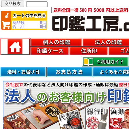
商品数
0
点
合 計
0
円