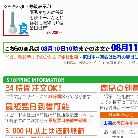
シャチハタ・等級表示印
優秀良などの等級
を段ボールなどに
鮮明に捺印（10営
業日出荷）
¥3,280
～
平日、朝10時までのご注文で翌日出荷
～
東日本～関西は出荷の翌日
※上記は「既製品タイプ」の出荷日です。（別注
ご注文は当サイトにて
24時間
承っております。
通常、宅配便で出
までの目安は下記
日は各商品ページ
到着区分なし
スピード手仕上げ印鑑は印鑑通販最速レベル。
16時までのご注文なら
最短翌日午前中到着！
出荷
の
翌日午前中
あ：
愛知県・石川
大阪府