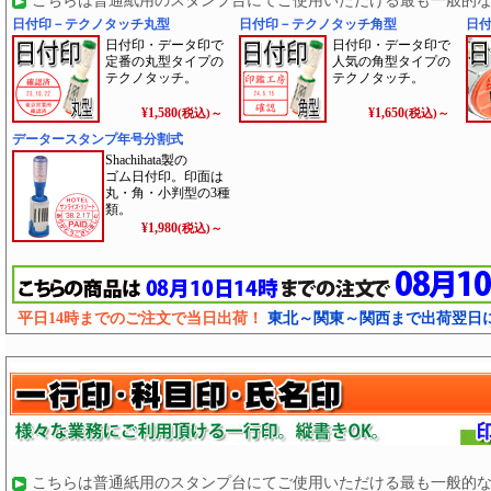
こちらは普通紙用のスタンプ台にてご使用いただける最も一般的
日付印－テクノタッチ丸型
日付印－テクノタッチ角型
日
日付印・データ印で
日付印・データ印で
定番の丸型タイプの
人気の角型タイプの
テクノタッチ。
テクノタッチ。
¥1,580
¥1,650
(税込)～
(税込)～
データースタンプ年号分割式
Shachihata製の
ゴム日付印。印面は
丸・角・小判型の3種
類。
¥1,980
(税込)～
平日14時までのご注文で当日出荷！
東北～関東～関西まで出荷翌日
こちらは普通紙用のスタンプ台にてご使用いただける最も一般的