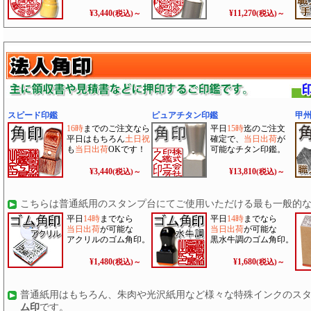
¥3,440
¥11,270
(税込)～
(税込)～
スピード印鑑
ピュアチタン印鑑
甲
16時
までのご注文なら
平日
15時
迄のご注文
平日はもちろん
土日祝
確定で、
当日出荷
が
も
当日出荷
OKです！
可能なチタン印鑑。
¥3,440
¥13,810
(税込)～
(税込)～
こちらは普通紙用のスタンプ台にてご使用いただける最も一般的
平日
14時
までなら
平日
14時
までなら
当日出荷
が可能な
当日出荷
が可能な
アクリルのゴム角印。
黒水牛調のゴム角印。
¥1,480
¥1,680
(税込)～
(税込)～
普通紙用はもちろん、朱肉や光沢紙用など様々な特殊インクのス
ム印
です。