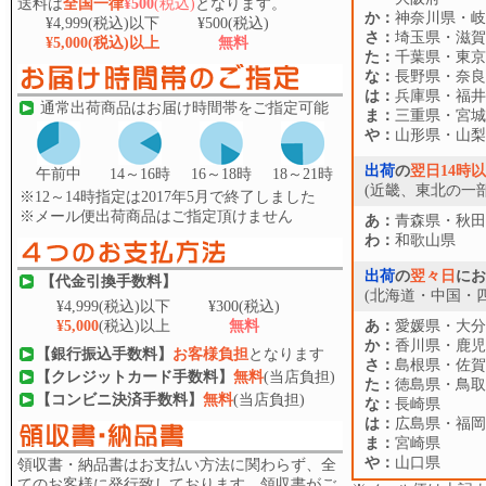
送料は
全国一律
¥500
(税込)
となります。
か：
神奈川県・岐
¥4,999
(税込)以下
¥500
(税込)
さ：
埼玉県・滋賀
¥5,000
(税込)以上
無料
た：
千葉県・東京
な：
長野県・奈良
は：
兵庫県・福井
通常出荷商品はお届け時間帯をご指定可能
ま：
三重県・宮城
や：
山形県・山梨
出荷
の
翌日14時
午前中
14～16時
16～18時
18～21時
(近畿、東北の一部
※12～14時指定は2017年5月で終了しました
※メール便出荷商品はご指定頂けません
あ：
青森県・秋田
わ：
和歌山県
出荷
の
翌々日
にお
【代金引換手数料】
(北海道・中国・
¥4,999
(税込)以下
¥300
(税込)
¥5,000
(税込)以上
無料
あ：
愛媛県・大分
か：
香川県・鹿児
【銀行振込手数料】
お客様負担
となります
さ：
島根県・佐賀
【クレジットカード手数料】
無料
(当店負担)
た：
徳島県・鳥取
【コンビニ決済手数料】
無料
(当店負担)
な：
長崎県
は：
広島県・福岡
ま：
宮崎県
や：
山口県
領収書・納品書はお支払い方法に関わらず、全
てのお客様に発行致しております。領収書がご