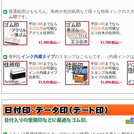
普通紙用はもちろん、朱肉や光沢紙用など様々な特殊インクのス
ム印
です。
平日
14時
までなら
平日
14時
までなら
当日出荷
が可能な
当日出荷
が可能な
アクリル住所印。
エコ台木の住所印。
¥3,380
¥2,780
(税込)～
(税込)～
便利な
インク内蔵タイプ
のスタンプはこちらです。（内蔵インク
平日
14時
までなら
平日
14時
までなら
当日出荷
が可能な
当日出荷
が可能な
インク内蔵タイプ
スタンプ台内蔵
住所印。
タイプの住所印。
¥1,920
¥1,480
(税込)～
(税込)～