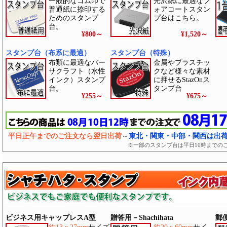
一般的なゴム印で
光沢紙に最適なフ
普通紙に捺印する
ォアコートスタン
ためのスタンプ
プ台はこちら。
台。
¥800
～
¥1,520
～
スタンプ台（布系に最適）
スタンプ台（特殊）
布類に最適なバー
金属やプラスチッ
サクラフト（水性
クなど様々な素材
インク）スタンプ
に押せるStazOnス
台。
タンプ台
¥255
～
¥675
～
平日正午までのご注文なら翌日出荷
～
東北・関東・中部・関西は出
※一部のスタンプ台は平日10時までの
ビジネス用キャップレスA型
贈答用－Shachihata
郵便