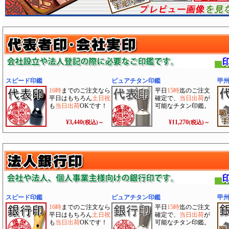
スピード印鑑
ピュアチタン印鑑
甲
16時
までのご注文なら
平日
15時
迄のご注文
平日はもちろん
土日祝
確定で、
当日出荷
が
も
当日出荷
OKです！
可能なチタン印鑑。
¥3,440
¥11,270
(税込)～
(税込)～
スピード印鑑
ピュアチタン印鑑
甲
16時
までのご注文なら
平日
15時
迄のご注文
平日はもちろん
土日祝
確定で、
当日出荷
が
も
当日出荷
OKです！
可能なチタン印鑑。