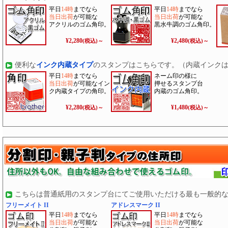
平日
14時
までなら
平日
14時
までなら
当日出荷
が可能な
当日出荷
が可能な
アクリルのゴム角印。
黒水牛調のゴム角印。
¥2,280
¥2,480
(税込)～
(税込)～
便利な
インク内蔵タイプ
のスタンプはこちらです。（内蔵インク
平日
14時
までなら
ネーム印の様に
当日出荷
が可能なイン
押せるスタンプ台
ク内蔵タイプの角印。
内蔵のゴム角印。
¥2,280
¥1,480
(税込)～
(税込)～
こちらは普通紙用のスタンプ台にてご使用いただける最も一般的
フリーメイト II
アドレスマーク II
平日
14時
までなら
平日
14時
までなら
当日出荷
が可能な
当日出荷
が可能な