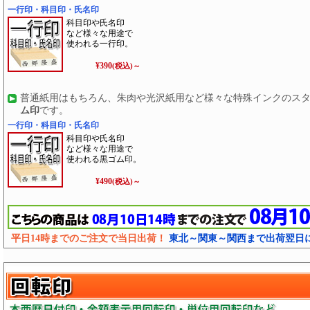
一行印・科目印・氏名印
科目印や氏名印
など様々な用途で
使われる一行印。
¥390
(税込)～
普通紙用はもちろん、朱肉や光沢紙用など様々な特殊インクのス
ム印
です。
一行印・科目印・氏名印
科目印や氏名印
など様々な用途で
使われる黒ゴム印。
¥490
(税込)～
平日14時までのご注文で当日出荷！
東北～関東～関西まで出荷翌日