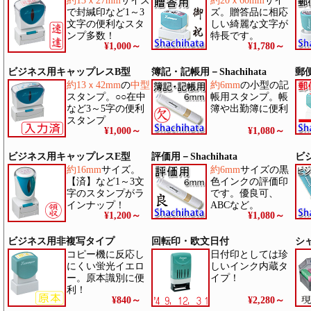
約13ｘ27mm
サイズ
約20ｘ60mm
サイ
で封緘印など1～3
ズ。贈答品に相応
文字の便利なスタ
しい綺麗な文字が
ンプ多数！
特長です。
¥1,000
～
¥1,780
～
ビジネス用キャップレスB型
簿記・記帳用－Shachihata
郵便
約13ｘ42mm
の
中型
約6mm
の小型の記
スタンプ。○○在中
帳用スタンプ。帳
など3～5字の便利
簿や出勤簿に便利
スタンプ
¥1,000
～
¥1,080
～
ビジネス用キャップレスE型
評価用－Shachihata
ビジ
約16mm
サイズ。
約6mm
サイズの黒
【済】など1～3文
色インクの評価印
字のスタンプがラ
です。優良可、
インナップ！
ABCなど。
¥1,200
～
¥1,080
～
ビジネス用非複写タイプ
回転印・欧文日付
シ
コピー機に反応し
日付印としては珍
にくい蛍光イエロ
しいインク内蔵タ
ー。原本識別に便
イプ！
利！
¥840
～
¥2,280
～