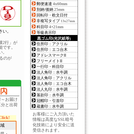
郵便速達
4x60mm
別納/後納
25mm
回転印・欧文日付
非複写タイプ
13x27mm
科目印
4×21mm
さい。
等級表示印
黒ゴム印(光沢紙等)
横2行」が
住所印：アクリル
能です。
住所印：エコ台木
い。
アドレスマークII
るのが
フリーメイトII
一行印・科目印
法人角印：水牛調
法人角印：アクリル
法人角印：エコ台木
法人丸印：水牛調
落款印：水牛調
荷～お届け
冠帽印・引首印
区分と出荷
蔵書印：水牛調
。
お客様にご入力頂いた
Click!
情報は高度なSSL暗号
化技術により安全に送
地域
受信されます。
手県・