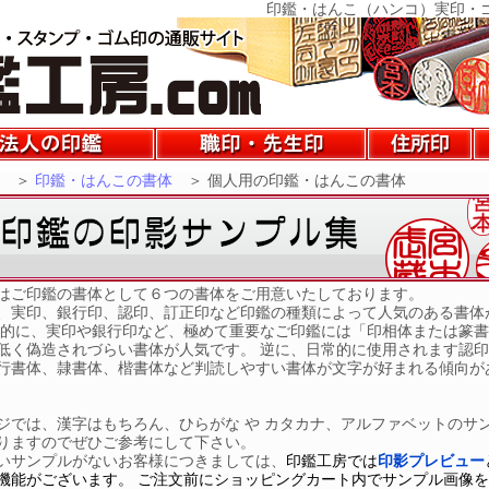
印鑑・はんこ（ハンコ）実印・
＞
印鑑・はんこの書体
＞
個人用の印鑑・はんこの書体
ご印鑑の書体として６つの書体をご用意いたしております。
、実印、銀行印、認印、訂正印など印鑑の種類によって人気のある書体
般的に、実印や銀行印など、極めて重要なご印鑑には「印相体または篆
低く偽造されづらい書体が人気です。 逆に、日常的に使用されます認
行書体、隷書体、楷書体など判読しやすい書体が文字が好まれる傾向が
ジでは、漢字はもちろん、ひらがな や カタカナ、アルファベットのサ
りますのでぜひご参考にして下さい。
いサンプルがないお客様につきましては、
印鑑工房では
印影プレビュー
機能がございます。 ご注文前にショッピングカート内でサンプル画像