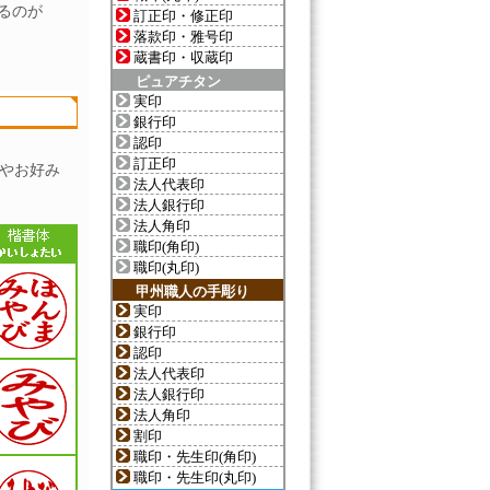
るのが
訂正印・修正印
落款印・雅号印
蔵書印・収蔵印
ピュアチタン
実印
銀行印
認印
訂正印
やお好み
法人代表印
法人銀行印
法人角印
職印(角印)
職印(丸印)
甲州職人の手彫り
実印
銀行印
認印
法人代表印
法人銀行印
法人角印
割印
職印・先生印(角印)
職印・先生印(丸印)