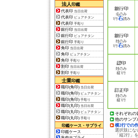
法人
印鑑
代表印
当日出荷
代表印
ピュアチタン
代表印
手彫り
銀行印
当日出荷
銀行印
ピュアチタン
銀行印
手彫り
角印
当日出荷
角印
ピュアチタン
角印
手彫り
割印
当日出荷
割印
手彫り
士業
印鑑
職印(角印)
当日出荷
職印(角印)
ピュアチタン
職印(角印)
手彫り
職印(丸印)
当日出荷
職印(丸印)
ピュアチタン
それぞれの
職印(丸印)
手彫り
他のサンプ
横2行での
印鑑ケース・サプライ
選択肢にな
印鑑ケース
「縦2行」
朱肉サプライ