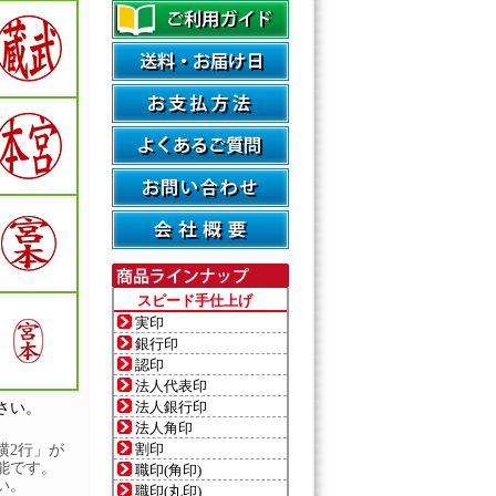
スピード手仕上げ
実印
銀行印
認印
法人代表印
法人銀行印
さい。
法人角印
割印
横2行」が
能です。
職印(角印)
い。
職印(丸印)