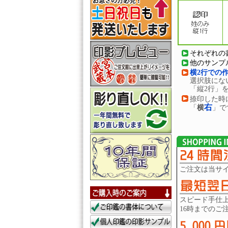
それぞれの
他のサンプ
横2行での
選択肢にな
「縦2行」
捺印した時
右
「
横
」で
ご注文は当サ
スピード手仕
16時までのご