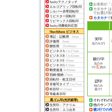
Sanbyテクノタッチ
お名前が「
エルゴグリップ回転印
カタカナ 
シルバー赤帯回転印
でお選び頂
リピスター回転印
カタカナ
で
リピマックス回転印
Sanby消費税対応型
Shachihata ビジネス
簿記・記帳用
6mm
評価用
6mm
贈答用
20x60mm
ビジネスA
13x27mm
ビジネスB
13x42mm
ビジネスE
16mm
ビジネスG
9.5mm
郵便速達
4x60mm
別納/後納
25mm
回転印・欧文日付
非複写タイプ
13x27mm
科目印
4×21mm
等級表示印
黒ゴム印(光沢紙等)
それぞれの
住所印：アクリル
他のサンプ
住所印：エコ台木
横2行での