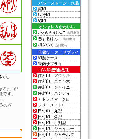
パワーストーン・水晶
実印
銀行印
認印
オシャレ＆かわいい
かわいいはんこ
当日出荷
恋するはんこ
当日出荷
和ざいく
当日出荷
印鑑ケース・サプライ
印鑑ケース
朱肉サプライ
ゴム印(普通紙用)
住所印：アクリル
さい。
住所印：エコ台木
住所印：シャイニー
横2行」が
住所印：ハンディ
能です。
い。
アドレスマークII
るのが
フリーメイトII
日付印：丸型
日付印：角型
日付印：小判型
日付印：シャイニー
日付印：シャチハタ