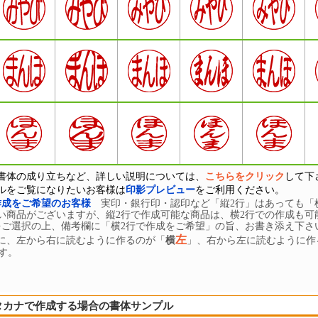
書体の成り立ちなど、詳しい説明については、
こちらをクリック
して下
ルをご覧になりたいお客様は
印影プレビュー
をご利用ください。
作成をご希望のお客様
実印・銀行印・認印など「縦2行」はあっても「
い商品がございますが、縦2行で作成可能な商品は、横2行での作成も可
をご選択の上、備考欄に「横2行で作成をご希望」の旨、お書き添え下さ
左
に、左から右に読むように作るのが「
横
」、右から左に読むように作
す。
タカナで作成する場合の書体サンプル