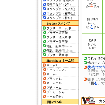
スタンプ台 普通紙用
慶弔用など（2色）
スタンプ台（光沢紙）
スタンプ台（布等に）
スタンプ台（特殊）
brother スタンプ
ブラザーネーム印
ブラザー訂正印
ブラザー法人角印
ブラザー住所印
簿記・記帳用
6mm
簿記・記帳用
10mm
ブラザー蔵書印
それぞれの
Shachihata ネーム印
他のサンプ
ネーム9
横2行での
キャップレス9
選択肢にな
ネーム6
「縦2行」
ブラック11
捺印した時
右
ネームエル
「
横
」で
プチネーム
プチらっかん
ネーム9Vivo
カ
回転ゴム印