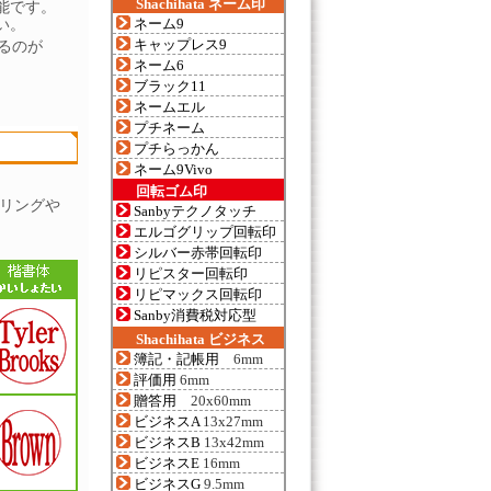
Shachihata ネーム印
能です。
ネーム9
い。
キャップレス9
るのが
ネーム6
ブラック11
ネームエル
プチネーム
プチらっかん
ネーム9Vivo
回転ゴム印
リングや
Sanbyテクノタッチ
エルゴグリップ回転印
シルバー赤帯回転印
リピスター回転印
リピマックス回転印
Sanby消費税対応型
Shachihata ビジネス
簿記・記帳用
6mm
評価用
6mm
贈答用
20x60mm
ビジネスA
13x27mm
ビジネスB
13x42mm
ビジネスE
16mm
ビジネスG
9.5mm