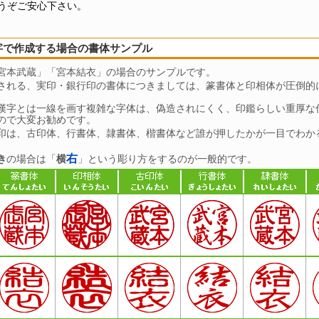
うぞご安心下さい。
字で作成する場合の書体サンプル
宮本武蔵」「宮本結衣」の場合のサンプルです。
される、実印・銀行印の書体につきましては、篆書体と印相体が圧倒的
。
漢字とは一線を画す複雑な字体は、偽造されにくく、印鑑らしい重厚な
ので大変お勧めです。
印は、古印体、行書体、隷書体、楷書体など誰が押したかが一目でわか
右
き
の場合は「
横
」という彫り方をするのが一般的です。