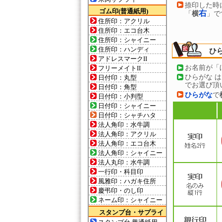
捺印した時
ゴム印(普通紙用)
右
「
横
」で
住所印：アクリル
住所印：エコ台木
住所印：シャイニー
住所印：ハンディ
ひ
アドレスマークII
お名前が「
フリーメイトII
ひらがな 
日付印：丸型
でお選び頂
日付印：角型
ひらがな
で
日付印：小判型
日付印：シャイニー
日付印：シャチハタ
法人角印：水牛調
法人角印：アクリル
法人角印：エコ台木
法人角印：シャイニー
法人丸印：水牛調
一行印・科目印
風雅印：ハガキ住所
慶弔印・のし印
ネーム印：シャイニー
スタンプ台・サプライ