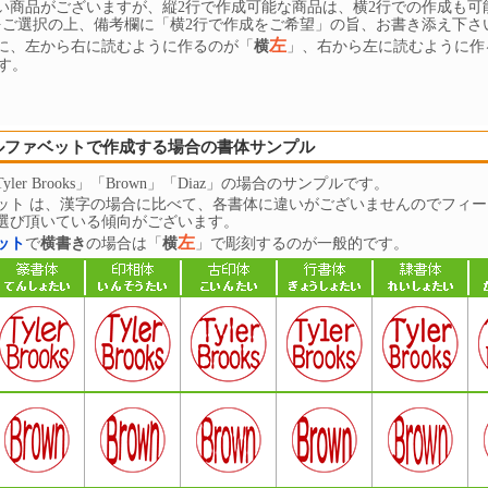
い商品がございますが、縦2行で作成可能な商品は、横2行での作成も可
をご選択の上、備考欄に「横2行で作成をご希望」の旨、お書き添え下さ
左
に、左から右に読むように作るのが「
横
」、右から左に読むように作
す。
ルファベットで作成する場合の書体サンプル
ler Brooks」「Brown」「Diaz」の場合のサンプルです。
ット は、漢字の場合に比べて、各書体に違いがございませんのでフィー
選び頂いている傾向がございます。
左
ット
で
横書き
の場合は「
横
」で彫刻するのが一般的です。