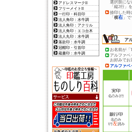
選択肢にな
アドレスマークII
「縦2行」
フリーメイトII
捺印した時
一行印・科目印
右
「
横
」で
法人角印：水牛調
法人角印：アクリル
法人角印：エコ台木
法人丸印：水牛調
ア
落款印：水牛調
冠帽印・引首印
お名前が「Ty
蔵書印：水牛調
アルファベ
お好みでお
アルファベ