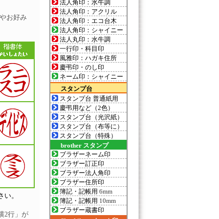
法人角印：水牛調
法人角印：アクリル
やお好み
法人角印：エコ台木
法人角印：シャイニー
法人丸印：水牛調
一行印・科目印
風雅印：ハガキ住所
慶弔印・のし印
ネーム印：シャイニー
スタンプ台
スタンプ台 普通紙用
慶弔用など（2色）
スタンプ台（光沢紙）
スタンプ台（布等に）
スタンプ台（特殊）
brother スタンプ
ブラザーネーム印
ブラザー訂正印
ブラザー法人角印
ブラザー住所印
簿記・記帳用
6mm
さい。
簿記・記帳用
10mm
ブラザー蔵書印
横2行」が