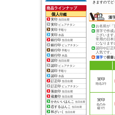
きますのでど
個人
印鑑
漢
実印
当日出荷
実印
ピュアチタン
お名前が「
実印
手彫り
漢字で作成
実印
ございます
水晶
常用の日本
銀行印
当日出荷
になります
銀行印
ピュアチタン
認印や訂正
銀行印
手彫り
人気です。
銀行印
水晶
漢字
で
横書
認印
当日出荷
認印
ピュアチタン
認印
手彫り
認印
水晶
訂正印
当日出荷
訂正印
ピュアチタン
落款印
当日出荷
蔵書印
当日出荷
かわいいはんこ
当日出荷
恋するはんこ
当日出荷
和ざいく
当日出荷