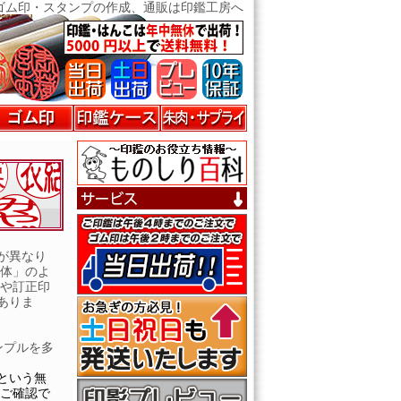
ゴム印・スタンプの作成、通販は印鑑工房へ
ページの先頭へ戻る
が異なり
書体」のよ
印や訂正印
ありま
ンプルを多
という無
をご確認で