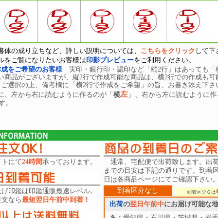
書体の成り立ちなど、詳しい説明については、
こちらをクリック
して下
ルをご覧になりたいお客様は
印影プレビュー
をご利用ください。
作成をご希望のお客様
実印・銀行印・認印など「縦2行」はあっても「
い商品がございますが、縦2行で作成可能な商品は、横2行での作成も可
をご選択の上、備考欄に「横2行で作成をご希望」の旨、お書き添え下さ
左
に、左から右に読むように作るのが「
横
」、右から左に読むように作
す。
イトにて
24時間
承っております。
通常、宅配便で出荷致します。出
までの目安は下記の通りです。到着
日は各商品ページにてご確認下さい
到着区分なし
上げ印鑑は印鑑通販最速レベル。
到着区分Ｇは
注文なら
最短翌日午前中到着！
出荷
の
翌日午前中
にお届け可能な
あ：
愛知県・石川県・茨城県・岩