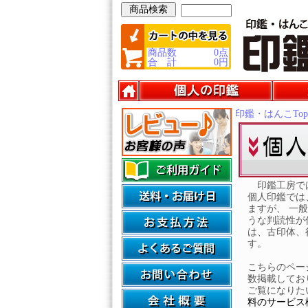
商品数
0
点
合 計
0
円
印鑑・はんこTop
印鑑工房では
個人印鑑では
ますが、 一
うな判読性が
は、古印体、
す。
こちらのペー
数掲載してお
ご覧になりた
料のサービス