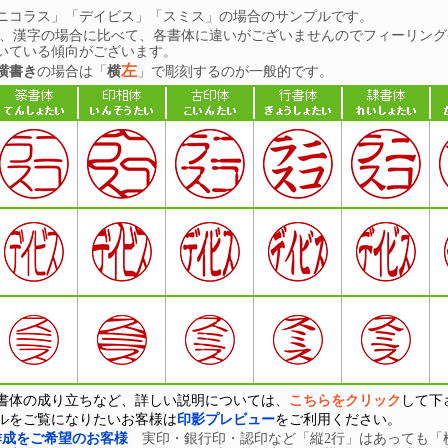
ニコラス」「デイビス」「スミス」の場合のサンプルです。
は、漢字の場合に比べて、各書体に違いがございませんのでフィーリング
いている傾向がございます。
左
横書き
の場合は「
横
」で彫刻するのが一般的です。
書体の成り立ちなど、詳しい説明については、
こちらをクリック
して下
ルをご覧になりたいお客様は
印影プレビュー
をご利用ください。
作成をご希望のお客様
実印・銀行印・認印など「縦2行」はあっても「