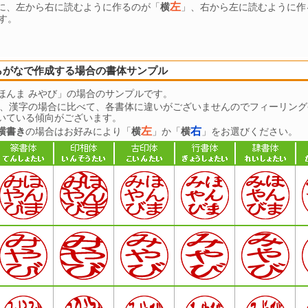
左
に、左から右に読むように作るのが「
横
」、右から左に読むように作
す。
らがなで作成する場合の書体サンプル
ほんま みやび」の場合のサンプルです。
は、漢字の場合に比べて、各書体に違いがございませんのでフィーリング
いている傾向がございます。
左
右
横書き
の場合はお好みにより「
横
」か「
横
」をお選びください。